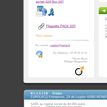
GiIR'Box SST
D
L
Plaquette PACK SST
s
u
v
Nous contacter
h
Par courriel :
contact@reagiir.fr
Par téléphone : 05 59 30 54 31
Vincent Bovis
Philippe Bengoechea
R é A G i I R France
EUROLACQ Entreprises, ZA de Loupien 64360 MONE
SARL au capital social de 49.000 euros