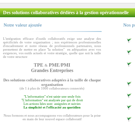
Des solutions collaboratives dédiées à la gestion opérationnelle
Notre valeur ajoutée
Nos pr
L'intégration efficace d'outils collaboratifs exige une analyse des
spécificités de votre organisation ; nos expériences professionnelles
d'encadrement et notre réseau de professionnels partenaires, nous
permettent de mettre en place "la solution" en adéquation avec vos
exigences, vos outils actuels et votre stratégie, quelle que soit la taille
de votre structure
TPE
PME
/
PMI
&
Grandes Entreprises
Des solutions collaboratives adaptées à la taille de chaque
organisation
(de 1 à plus de 1000 collaborateurs connectés)
"L'information" n'est saisie une seule fois
"L'information" est analysée par qui de droit
Les actions liées sont assignées et suivies
La simplicité et l'efficacité au quotidien
Nous formons et nous accompagnons vos collaborateurs pour la prise
en main de leur nouvel espace collaboratif