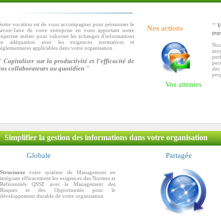
Notre vocation est de vous accompagner pour pérenniser le
" V
Nos actions
savoir-faire de votre entreprise en vous apportant notre
tra
expertise métier pour valoriser les échanges d'informations
en adéquation avec les exigences normatives et
Nou
règlementaires applicables dans votre organisation
moy
per
" Capitaliser sur la productivité et l'efficacité de
pers
vos collaborateurs au quotidien "
des
proj
Vos attentes
Simplifier la gestion des informations dans votre organisation
Globale
Partagée
Structurez
votre système de Management en
intégrant efficacement les exigences des Normes et
Référentiels QSSE avec le Management des
Risques et des Opportunités pour le
développement durable de votre organisation