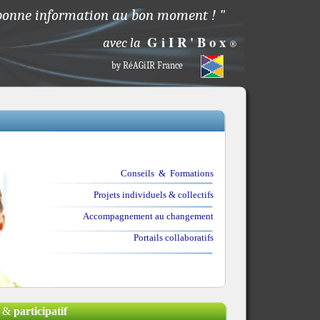
bonne information au bon moment ! "
G i I R ' B o x
avec la
®
by RéAGiIR France
Conseils & Formations
Projets individuels & collectifs
Accompagnement au changement
Portails collaboratifs
l
&
participatif