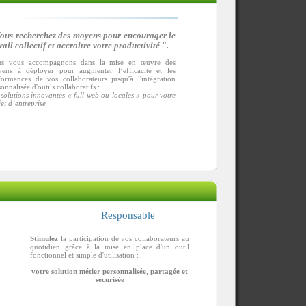
ous recherchez des moyens pour encourager le
vail collectif et accroitre votre productivité
"
.
s vous accompagnons dans la mise en œuvre des
ens à déployer pour augmenter l’efficacité et les
formances de vos collaborateurs jusqu'à l'intégration
onnalisée d'outils collaboratifs :
 solutions innovantes « full web ou locales » pour votre
et d’entreprise
Responsable
Stimulez
la participation de vos collaborateurs au
quotidien grâce à la mise en place d'un outil
fonctionnel et simple d'utilisation :
votre solution métier personnalisée, partagée et
sécurisée