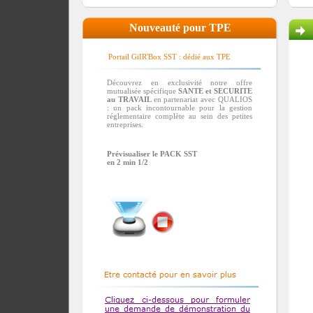
Nouveauté pour TPE
Portail GiIR'Box SST : dédié aux TPE
Découvrez en exclusivité notre offre
mutualisée spécifique
SANTE et SECURITE
au TRAVAIL
en partenariat avec QUALIOS
: un pack incontournable pour la gestion
réglementaire complète au sein des petites
entreprises.
Prévisualiser le PACK SST
en 2 min 1/2
Etre contacté pour en savoir plus
Cliquez ci-dessous pour formuler une
demande de démonstration du portail