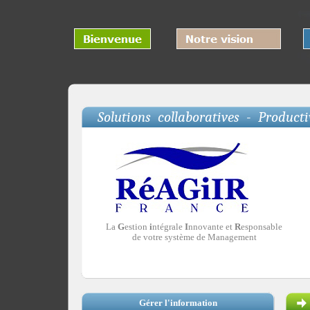
Solutions collaboratives - Producti
La
G
estion
i
ntégrale
I
nnovante et
R
esponsable
de votre système de Management
Gérer l'information