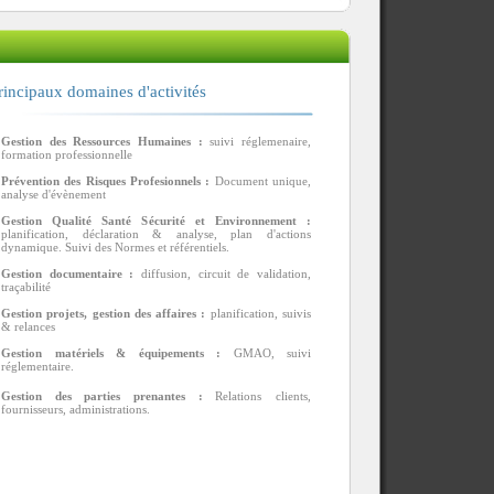
incipaux domaines d'activités
Gestion des Ressources Humaines :
suivi réglemenaire,
formation professionnelle
Prévention des Risques Profesionnels :
Document unique,
analyse d'évènement
Gestion Qualité Santé Sécurité et Environnement :
planification, déclaration & analyse, plan d'actions
dynamique. Suivi des Normes et référentiels.
Gestion documentaire :
diffusion, circuit de validation,
traçabilité
Gestion projets, gestion des affaires :
planification, suivis
& relances
Gestion matériels & équipements :
GMAO, suivi
réglementaire.
Gestion des parties prenantes :
Relations
clients,
fournisseurs, administrations.