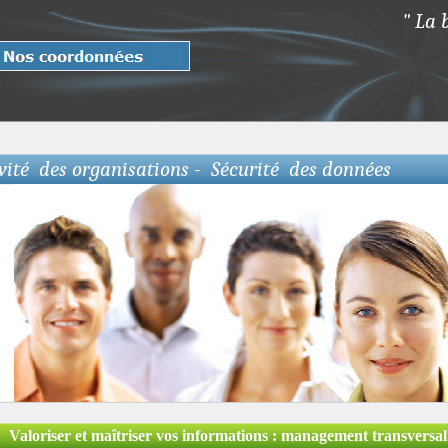
" La 
vité des organisations - Sécurité des données
Valoriser et maîtriser vos informations : management transversa