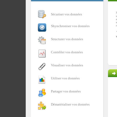
Sécuriser vos données
Shynchroniser vos données
Structurer vos données
Contrôler vos données
Visualiser vos données
Utiliser vos données
Partager vos données
Dématérialiser vos données